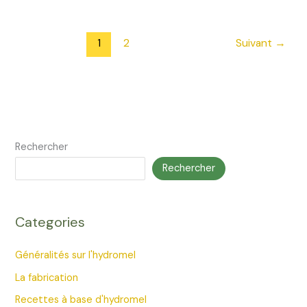
:
un
cocktail
1
2
Suivant
→
rafraîchissant
et
pétillant
au
goût
de
Rechercher
miel
Rechercher
Categories
Généralités sur l'hydromel
La fabrication
Recettes à base d'hydromel