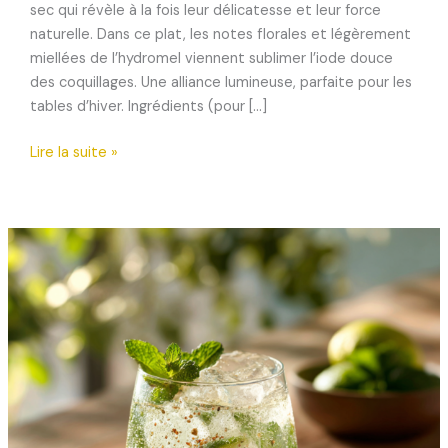
sec qui révèle à la fois leur délicatesse et leur force
naturelle. Dans ce plat, les notes florales et légèrement
miellées de l’hydromel viennent sublimer l’iode douce
des coquillages. Une alliance lumineuse, parfaite pour les
tables d’hiver. Ingrédients (pour […]
Saint-
Lire la suite »
Jacques
poêlées
et
réduction
d’hydromel