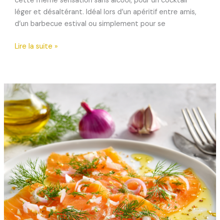
cette même sensation sans alcool, pour un cocktail
léger et désaltérant. Idéal lors d’un apéritif entre amis,
d’un barbecue estival ou simplement pour se
Faux-
Lire la suite »
shandy
houblonné
à
base
de
limonade
de
miel
Apis
Hour