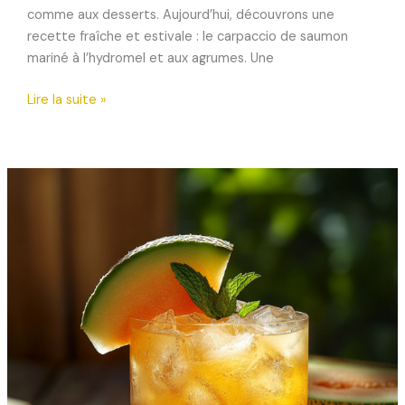
comme aux desserts. Aujourd’hui, découvrons une
recette fraîche et estivale : le carpaccio de saumon
mariné à l’hydromel et aux agrumes. Une
Carpaccio
Lire la suite »
de
saumon
mariné
à
l’hydromel
et
aux
agrumes
:
fraîcheur
et
raffinement
dans
l’assiette