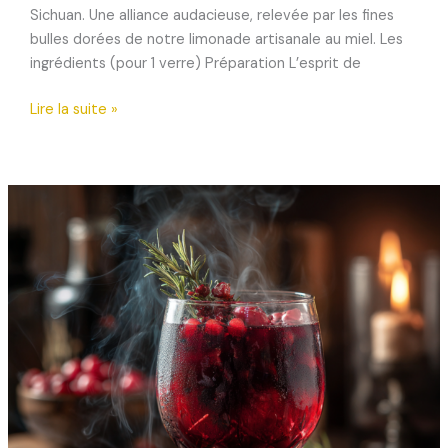
Sichuan. Une alliance audacieuse, relevée par les fines
bulles dorées de notre limonade artisanale au miel. Les
ingrédients (pour 1 verre) Préparation L’esprit de
Green
Lire la suite »
bee
–
Mocktail
pétillant
citron
vert,
menthe
&
poivre
de
Sichuan