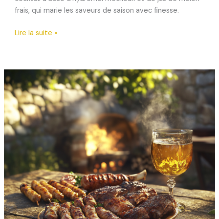
frais, qui marie les saveurs de saison avec finesse.
Brise
Lire la suite »
d’Été
au
Melon
et
Hydromel
:
le
cocktail
estival
rafraîchissant