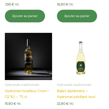
7,95
€
16,90
€
TTC
TTC
Ajouter au panier
Ajouter au panier
Hydromels traditionnels
Hydromels traditionnels
Hydromel moelleux Crom !
Ballet éphémère –
(12 %) – 75 cl
Hydromel pétillant brut
15,90
€
22,90
€
TTC
TTC