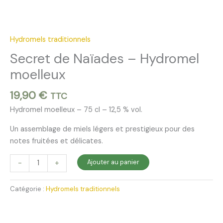
Hydromels traditionnels
Secret de Naïades – Hydromel
moelleux
19,90
€
TTC
Hydromel moelleux – 75 cl – 12,5 % vol.
Un assemblage de miels légers et prestigieux pour des
notes fruitées et délicates.
quantité
Ajouter au panier
-
+
de
Secret
Catégorie :
Hydromels traditionnels
de
Naïades
-