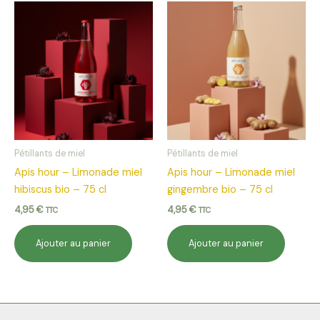
Pétillants de miel
Pétillants de miel
Apis hour – Limonade miel
Apis hour – Limonade miel
hibiscus bio – 75 cl
gingembre bio – 75 cl
4,95
€
4,95
€
TTC
TTC
Ajouter au panier
Ajouter au panier