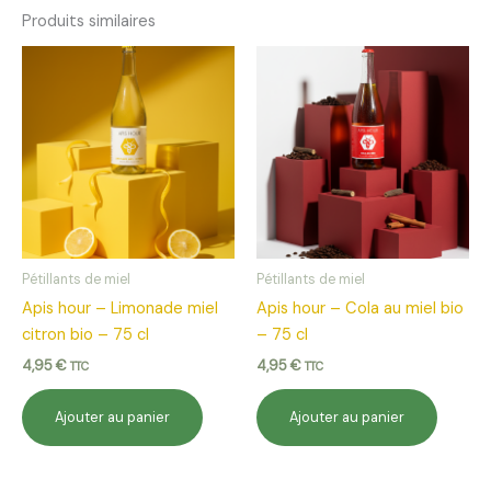
Produits similaires
Pétillants de miel
Pétillants de miel
Apis hour – Limonade miel
Apis hour – Cola au miel bio
citron bio – 75 cl
– 75 cl
4,95
€
4,95
€
TTC
TTC
Ajouter au panier
Ajouter au panier