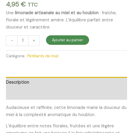
4,95
€
TTC
Une
limonade artisanale au miel et au houblon
: fraîche,
florale et légèrement amère. L’équilibre parfait entre
douceur et caractère.
quantité
Ajouter au panier
-
+
de
Apis
Catégorie :
Pétillants de miel
hour
-
Limonade
miel
Description
houblon
Informations complémentaires
bio
-
Audacieuse et raffinée, cette limonade marie la douceur du
75
miel à la complexité aromatique du houblon.
cl
L’équilibre entre notes florales, fruitées et une légère